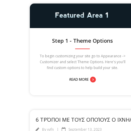
Step 1 - Theme Options
To begin customizing your site go to Appearance ->
Customizer and select Theme Options. Here's you'll
find custom options to help build your site.
READ MORE
6 ΤΡΌΠΟΙ ΜΕ ΤΟΥΣ ΟΠΟΊΟΥΣ Ο ΙΧΝΗ
By
yyfn
September 13, 2023