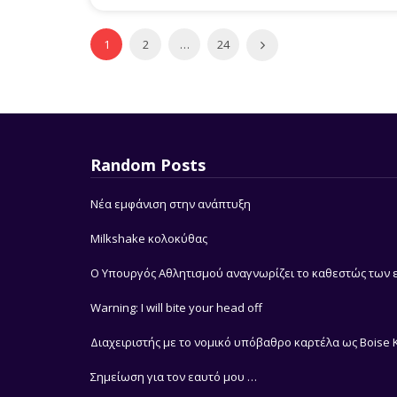
1
2
…
24
Random Posts
Νέα εμφάνιση στην ανάπτυξη
Milkshake κολοκύθας
Ο Υπουργός Αθλητισμού αναγνωρίζει το καθεστώς των ε
Warning: I will bite your head off
Διαχειριστής με το νομικό υπόβαθρο καρτέλα ως Boise
Σημείωση για τον εαυτό μου …