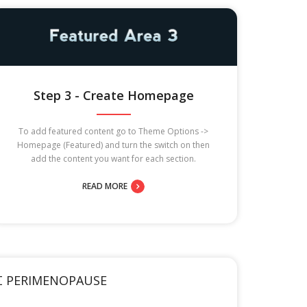
Step 3 - Create Homepage
To add featured content go to Theme Options ->
Homepage (Featured) and turn the switch on then
add the content you want for each section.
READ MORE
ΗΣ PERIMENOPAUSE