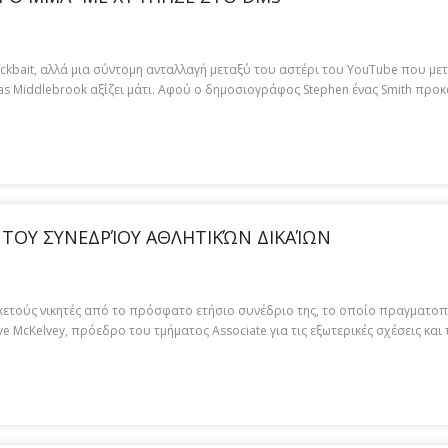
ckbait, αλλά μια σύντομη ανταλλαγή μεταξύ του αστέρι του YouTube που μετ
as Middlebrook αξίζει μάτι. Αφού ο δημοσιογράφος Stephen ένας Smith προκά
 ΤΟΥ ΣΥΝΕΔΡΊΟΥ ΑΘΛΗΤΙΚΏΝ ΔΙΚΑΊΩΝ
κετούς νικητές από το πρόσφατο ετήσιο συνέδριο της, το οποίο πραγματοπο
ve McKelvey, πρόεδρο του τμήματος Associate για τις εξωτερικές σχέσεις κ