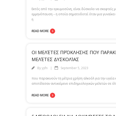
Εκτός από την εγκυμοσύνη, είναι δύσκολο να σκεφτείς 
εμμηνόπαυση – η οποία σηματοδοτεί όταν μια γυναίκα 
η
READ MORE
ΟΙ ΜΕΛΈΤΕΣ ΠΡΌΚΛΗΣΗΣ ΠΟΥ ΠΑΡΑΚΙΝ
ΜΕΛΈΤΕΣ ΔΥΣΚΟΛΊΑΣ
By
yyfn
September 5, 2023
που παρακινούν τη μέτρια χρήση αλκοόλ για την υγεία κ
αποτέλεσαν αντικείμενο επιδημιολογικών μελετών σε όλο
READ MORE