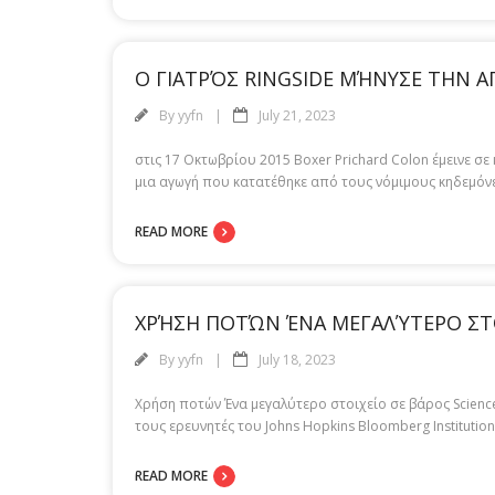
Ο ΓΙΑΤΡΌΣ RINGSIDE ΜΉΝΥΣΕ ΤΗΝ 
By
yyfn
July 21, 2023
στις 17 Οκτωβρίου 2015 Boxer Prichard Colon έμεινε σ
μια αγωγή που κατατέθηκε από τους νόμιμους κηδεμόνες
READ MORE
ΧΡΉΣΗ ΠΟΤΏΝ ΈΝΑ ΜΕΓΑΛΎΤΕΡΟ ΣΤΟ
By
yyfn
July 18, 2023
Χρήση ποτών Ένα μεγαλύτερο στοιχείο σε βάρος Scienc
τους ερευνητές του Johns Hopkins Bloomberg Institutio
READ MORE