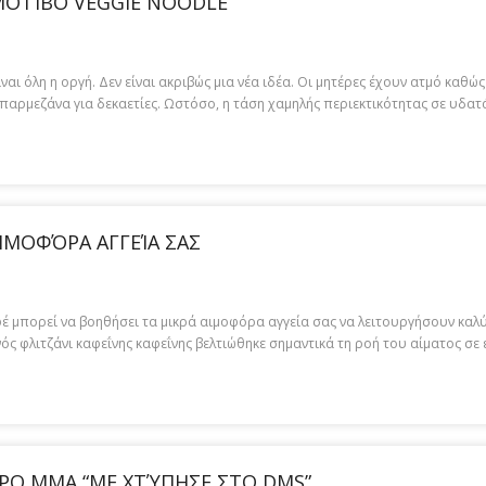
ΜΟΤΊΒΟ VEGGIE NOODLE
ίναι όλη η οργή. Δεν είναι ακριβώς μια νέα ιδέα. Οι μητέρες έχουν ατμό καθ
παρμεζάνα για δεκαετίες. Ωστόσο, η τάση χαμηλής περιεκτικότητας σε υδατά
ΙΜΟΦΌΡΑ ΑΓΓΕΊΑ ΣΑΣ
αφέ μπορεί να βοηθήσει τα μικρά αιμοφόρα αγγεία σας να λειτουργήσουν καλύ
νός φλιτζάνι καφεΐνης καφεΐνης βελτιώθηκε σημαντικά τη ροή του αίματος σε
ΌΡΟ MMA “ΜΕ ΧΤΎΠΗΣΕ ΣΤΟ DMS”