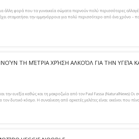
μια άλλη φορά που τα γυναικεία σώματα περνούν πολύ περισσότερες αλλαγές 
έχει σταματήσει την εμμηνόρροια για πολύ περισσότερο από ένα χρόνο – πα
ΟΎΝ ΤΗ ΜΈΤΡΙΑ ΧΡΉΣΗ ΑΛΚΟΌΛ ΓΙΑ ΤΗΝ ΥΓΕΊΑ ΚΑΙ 
αι την ευεξία καθώς και τη μακροζωία από τον Paul Fassa (NaturalNews) Οι 
 τον δυτικό κόσμο. Η συναίνεση από αρκετές μελέτες είναι: εκείνοι που πίν