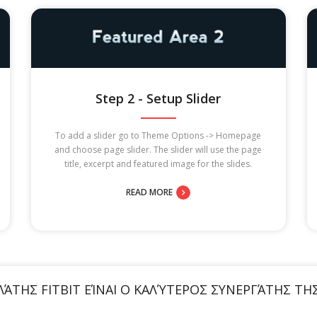
Step 2 - Setup Slider
To add a slider go to Theme Options -> Homepage
and choose page slider. The slider will use the page
title, excerpt and featured image for the slides.
READ MORE
ΛΆΤΗΣ FITBIT ΕΊΝΑΙ Ο ΚΑΛΎΤΕΡΟΣ ΣΥΝΕΡΓΆΤΗΣ Τ