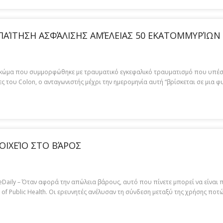
ΑΠΑΊΤΗΣΗ ΑΣΦΆΛΙΣΗΣ ΑΜΈΛΕΙΑΣ 50 ΕΚΑΤΟΜΜΥΡΊΩΝ
ε κώμα που συμμορφώθηκε με τραυματικό εγκεφαλικό τραυματισμό που υπέστη
 του Colon, ο ανταγωνιστής μέχρι την ημερομηνία αυτή “βρίσκεται σε μια φυ
ΙΧΕΊΟ ΣΤΟ ΒΆΡΟΣ
eDaily – Όταν αφορά την απώλεια βάρους, αυτό που πίνετε μπορεί να είναι
n of Public Health. Οι ερευνητές ανέλυσαν τη σύνδεση μεταξύ της χρήσης πο