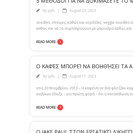
5 ΜΈΘΟΔΟΙ ΓΙΑ ΝΑ ΔΟΚΙΜΆΣΕΤΕ ΤΟ 
By
yyfn
August 23, 2023
zoodles, σπείρες, καθώς και κορδέλες -veggie noodles ε
καθώς και να τα συμπληρώνουν με μαρινάρα καθώς και 
READ MORE
Ο ΚΑΦΈΣ ΜΠΟΡΕΊ ΝΑ ΒΟΗΘΉΣΕΙ ΤΑ Α
By
yyfn
August 11, 2023
στις 20 Νοεμβρίου 2013 – Η καφεΐνη σε ένα φλιτζάνι κ
ενηλίκων έδειξε – για πρώτη φορά – ότι η κατανάλωση ε
READ MORE
Ο JAKE PAUL ΣΤΟΝ ΕΡΓΑΤΙΚΌ ΔΙΚΗΓ