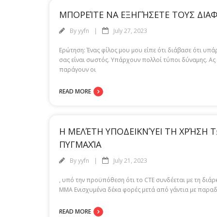
ΜΠΟΡΕΊΤΕ ΝΑ ΕΞΗΓΉΣΕΤΕ ΤΟΥΣ ΔΙΑ
By
yyfn
July 27, 2023
Ερώτηση: Ένας φίλος μου μου είπε ότι διάβασε ότι υπά
σας είναι σωστός. Υπάρχουν πολλοί τύποι δύναμης. Ας
παράγουν οι
READ MORE
Η ΜΕΛΈΤΗ ΥΠΟΔΕΙΚΝΎΕΙ ΤΗ ΧΡΉΣΗ Τ
ΠΥΓΜΑΧΊΑ
By
yyfn
July 21, 2023
, υπό την προϋπόθεση ότι το CTE συνδέεται με τη διά
MMA Ενισχυμένα δέκα φορές μετά από γάντια με παραδο
READ MORE